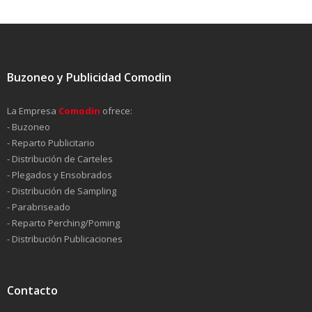
- Distribución de Carteles
- Plegados y Ensobrados
Buzoneo y Publicidad Comodin
- Distribución de Sampling
La Empresa
Comodin
ofrece:
- Parabriseado
- Buzoneo
- Reparto Publicitario
- Reparto Perching/Poming
- Distribución de Carteles
- Distribución Publicaciones
- Plegados y Ensobrados
- Distribución de Sampling
Solicitar Servicios
- Parabriseado
- Reparto Perching/Poming
Preguntas Frecuentes
- Distribución Publicaciones
RR.HH.
Contacto
Promociones