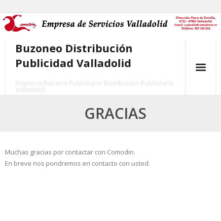
Skip
to
content
Buzoneo Distribución
Publicidad Valladolid
Empresa Reparto Publicitario Distribución Publicitaria
Valladolid
Comodin
GRACIAS
Quiénes Somos
Cómo Funcionamos
Muchas gracias por contactar con Comodin.
En breve nos pondremos en contacto con usted.
Nuestros Servicios
- Buzoneo
- Reparto Publicitario