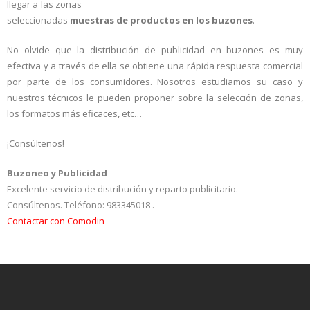
llegar a las zonas
- Noticias Buzoneo Publicidad
seleccionadas
muestras de productos en los buzones
.
No olvide que la distribución de publicidad en buzones es muy
efectiva y a través de ella se obtiene una rápida respuesta comercial
por parte de los consumidores. Nosotros estudiamos su caso y
nuestros técnicos le pueden proponer sobre la selección de zonas,
los formatos más eficaces, etc…
¡Consúltenos!
Buzoneo y Publicidad
Excelente servicio de distribución y reparto publicitario.
Consúltenos.
Teléfono:
983345018
.
Contactar con Comodin