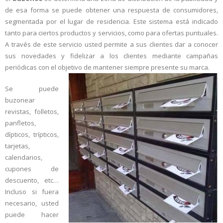
de esa forma se puede obtener una respuesta de consumidores,
- Distribución de Carteles
segmentada por el lugar de residencia. Este sistema está indicado
tanto para ciertos productos y servicios, como para ofertas puntuales.
- Plegados y Ensobrados
A través de este servicio usted permite a sus clientes dar a conocer
sus novedades y fidelizar a los clientes mediante campañas
- Distribución de Sampling
periódicas con el objetivo de mantener siempre presente
su marca.
- Parabriseado
Se puede
buzonear
- Reparto Perching/Poming
revistas, folletos,
panfletos,
- Distribución Publicaciones
dípticos, trípticos,
Solicitar Servicios
tarjetas,
calendarios,
Preguntas Frecuentes
cupones de
descuento, etc…
RR.HH.
Incluso si fuera
necesario, usted
Promociones
puede hacer