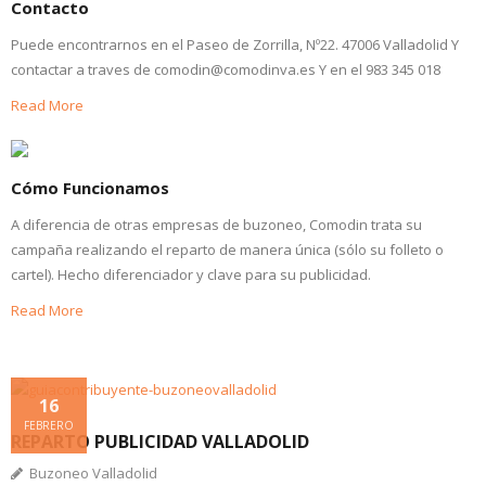
Contacto
- Distribución de Carteles
Puede encontrarnos en el Paseo de Zorrilla, Nº22. 47006 Valladolid Y
contactar a traves de comodin@comodinva.es Y en el 983 345 018
- Plegados y Ensobrados
Read More
- Distribución de Sampling
- Parabriseado
Cómo Funcionamos
- Reparto Perching/Poming
A diferencia de otras empresas de buzoneo, Comodin trata su
campaña realizando el reparto de manera única (sólo su folleto o
- Distribución Publicaciones
cartel). Hecho diferenciador y clave para su publicidad.
Read More
Solicitar Servicios
Preguntas Frecuentes
16
RR.HH.
FEBRERO
REPARTO PUBLICIDAD VALLADOLID
Promociones
Buzoneo Valladolid