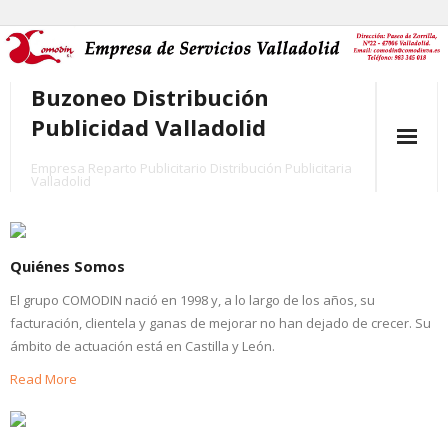
Skip
to
content
Buzoneo Distribución
Publicidad Valladolid
Empresa Reparto Publicitario Distribución Publicitaria
Valladolid
Comodin
Quiénes Somos
Quiénes Somos
El grupo COMODIN nació en 1998 y, a lo largo de los años, su
Cómo Funcionamos
facturación, clientela y ganas de mejorar no han dejado de crecer. Su
Nuestros Servicios
ámbito de actuación está en Castilla y León.
Read More
- Buzoneo
- Reparto Publicitario