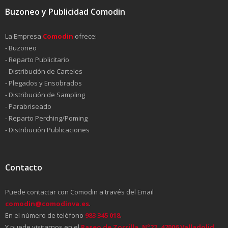
Buzoneo y Publicidad Comodin
La Empresa
Comodin
ofrece:
- Buzoneo
- Reparto Publicitario
- Distribución de Carteles
- Plegados y Ensobrados
- Distribución de Sampling
- Parabriseado
- Reparto Perching/Poming
- Distribución Publicaciones
Contacto
Puede contactar con Comodin a través del Email
comodin@comodinva.es
.
En el número de teléfono
983 345 018
.
Y puede visitarnos en el
Paseo de Zorrilla, Nº22. 47006 Valladolid